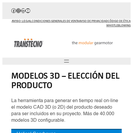
Saltar
Facebook
Instagram
LinkedIn
YouTube
al
contenido
AVISO LEGAL
CONDICIONES GENERALES DE VENTA
AVISO DE PRIVACIDAD
CÓDIGO DE ÉTICA
WHISTLEBLOWING
MODELOS 3D – ELECCIÓN DEL
PRODUCTO
La herramienta para generar en tiempo real on-line
el modelo CAD 3D (o 2D) del producto deseado
para ser incluidos en su proyecto. Más de 40.000
modelos 3D configurable.