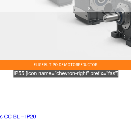
ELIGE EL TIPO DE MOTORREDUCTOR
IP55 [icon name=”chevron-right” prefix=”fas”]
ss CC BL – IP20