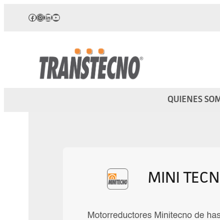
Saltar
Facebook
Instagram
LinkedIn
YouTube
al
contenido
QUIENES SO
MINI TEC
Motorreductores Minitecno de has