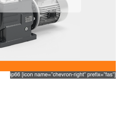
ip66 [icon name=”chevron-right” prefix=”fas”]