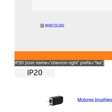
MINITECNO
IP20 [icon name=”chevron-right” prefix=”fas”]
IP20
Motores brushle