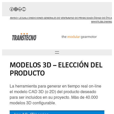
Saltar
Facebook
Instagram
LinkedIn
YouTube
al
contenido
AVISO LEGAL
CONDICIONES GENERALES DE VENTA
AVISO DE PRIVACIDAD
CÓDIGO DE ÉTICA
WHISTLEBLOWING
MODELOS 3D – ELECCIÓN DEL
PRODUCTO
La herramienta para generar en tiempo real on-line
el modelo CAD 3D (o 2D) del producto deseado
para ser incluidos en su proyecto. Más de 40.000
modelos 3D configurable.