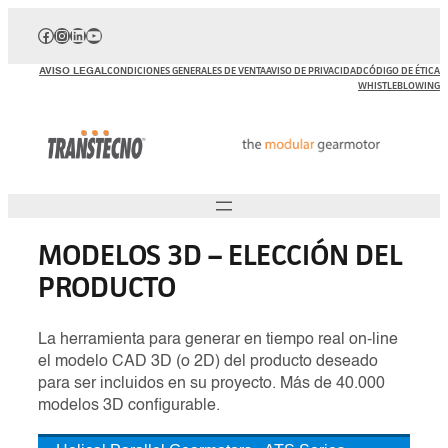
Saltar
Facebook
Instagram
LinkedIn
YouTube
al
contenido
AVISO LEGAL
CONDICIONES GENERALES DE VENTA
AVISO DE PRIVACIDAD
CÓDIGO DE ÉTICA
WHISTLEBLOWING
MODELOS 3D – ELECCIÓN DEL
PRODUCTO
La herramienta para generar en tiempo real on-line
el modelo CAD 3D (o 2D) del producto deseado
para ser incluidos en su proyecto. Más de 40.000
modelos 3D configurable.