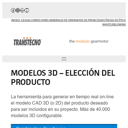
Saltar
Facebook
Instagram
LinkedIn
YouTube
al
contenido
AVISO LEGAL
CONDICIONES GENERALES DE VENTA
AVISO DE PRIVACIDAD
CÓDIGO DE ÉTICA
WHISTLEBLOWING
MODELOS 3D – ELECCIÓN DEL
PRODUCTO
La herramienta para generar en tiempo real on-line
el modelo CAD 3D (o 2D) del producto deseado
para ser incluidos en su proyecto. Más de 40.000
modelos 3D configurable.