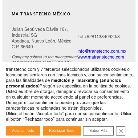
MA TRANSTECNO MÉXICO
Julian Sepúlveda Dávila 107,
Industrial SG
Tel +528113340920/3
Apodaca, Nuevo León, México
C.P. 66640
info@transtecno.com.mx
Company subject to the management
www.matranstecno.com
and coordination of INTERPUMP
GROUP SPA
transtecno.com y 7 terceros seleccionados utilizamos cookies o
tecnologías similares con fines técnicos y, con su consentimiento,
Política de Privacidad
para las finalidades de
medición y “marketing (anuncios
personalizados)”
según se especifica en la
política de cookies
.
Usted es libre de otorgar, denegar o revocar su consentimiento
en cualquier momento accediendo al panel de preferencias.
Facebook
Instagram
LinkedIn
YouTube
Denegar el consentimiento puede provocar que las
características relacionadas no estén disponibles.
Utilice el botón “Aceptar todo” para dar su consentimiento. Utilice
el botón “Rechazar todo” para continuar sin aceptar.
Cerrar e
Aceptar Todo
Rechazar Todo
Saber Más