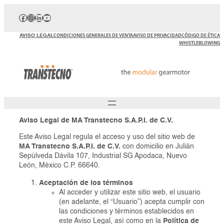
Saltar
Facebook
Instagram
LinkedIn
YouTube
al
contenido
AVISO LEGAL
CONDICIONES GENERALES DE VENTA
AVISO DE PRIVACIDAD
CÓDIGO DE ÉTICA
WHISTLEBLOWING
Aviso Legal de MA Transtecno S.A.P.I. de C.V.
Este Aviso Legal regula el acceso y uso del sitio web de
MA Transtecno S.A.P.I. de C.V.
con domicilio en Julián
Sepúlveda Dávila 107, Industrial SG Apodaca, Nuevo
León, México C.P. 66640.
Aceptación de los términos
Al acceder y utilizar este sitio web, el usuario
(en adelante, el “Usuario”) acepta cumplir con
las condiciones y términos establecidos en
este Aviso Legal, así como en la
Política de